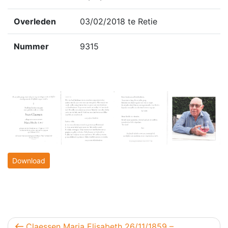
Overleden
03/02/2018 te Retie
Nummer
9315
Download
Berichtnavigatie
Vorig bericht
Claessen Maria Elisabeth 26/11/1859 –