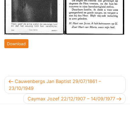
Download
Berichtnavigatie
Vorig bericht
Cauwenbergs Jan Baptist 29/07/1861 –
23/10/1949
Volgend bericht
Caymax Jozef 22/12/1907 – 14/09/1977