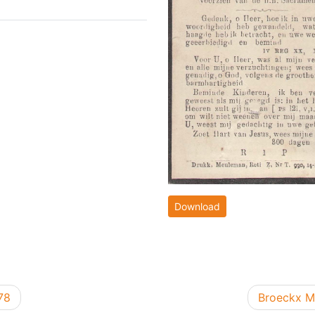
Download
Volgend be
78
Broeckx M