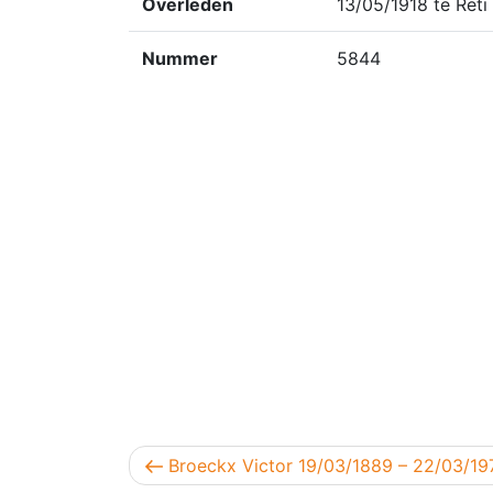
Overleden
13/05/1918 te Reti
Nummer
5844
Berichtnavigatie
Vorig bericht
Broeckx Victor 19/03/1889 – 22/03/19