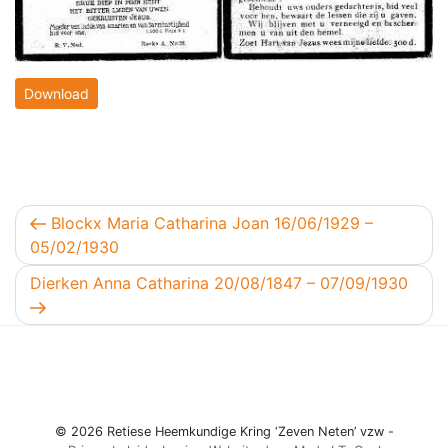
Download
Berichtnavigatie
Vorig bericht
Blockx Maria Catharina Joan 16/06/1929 –
05/02/1930
Volgend bericht
Dierken Anna Catharina 20/08/1847 – 07/09/1930
© 2026 Retiese Heemkundige Kring ‘Zeven Neten’ vzw -