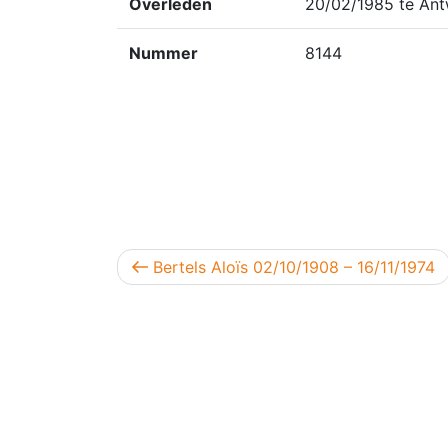
Overleden
20/02/1985 te An
Nummer
8144
Berichtnavigatie
Vorig bericht
Bertels Aloïs 02/10/1908 – 16/11/1974