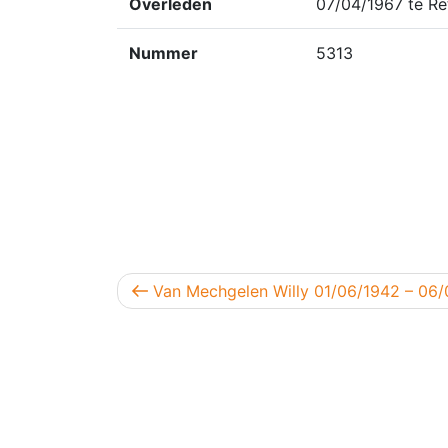
Overleden
07/04/1967 te Re
Nummer
5313
Berichtnavigatie
Vorig bericht
Van Mechgelen Willy 01/06/1942 – 06/