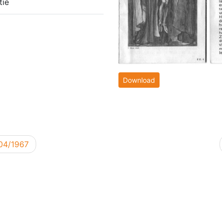
tie
Download
04/1967