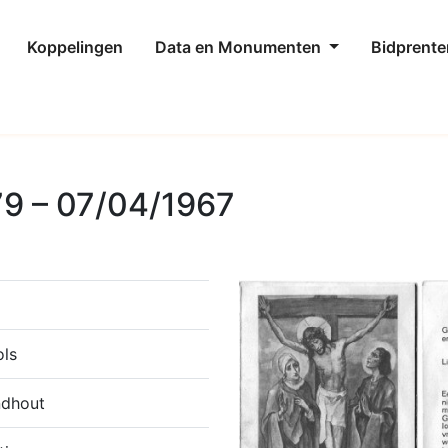
Koppelingen
Data en Monumenten
Bidprente
79 – 07/04/1967
ols
ndhout