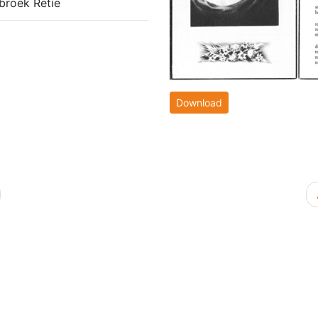
broek Retie
Download