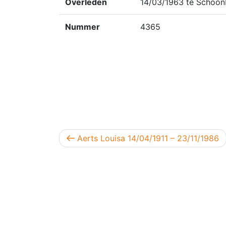
Overleden
14/03/1963 te Schoon
Nummer
4365
Berichtnavigatie
Vorig bericht
Aerts Louisa 14/04/1911 – 23/11/1986