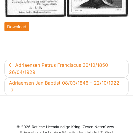
Download
Berichtnavigatie
Vorig bericht
Adriaensen Petrus Franciscus 30/10/1850 –
26/04/1929
Volgend bericht
Adriaensen Jan Baptist 08/03/1846 – 22/10/1922
© 2026 Retiese Heemkundige Kring ‘Zeven Neten’ vzw -
Privacybeleid
-
Login
-
Website door Made I.T. Geel