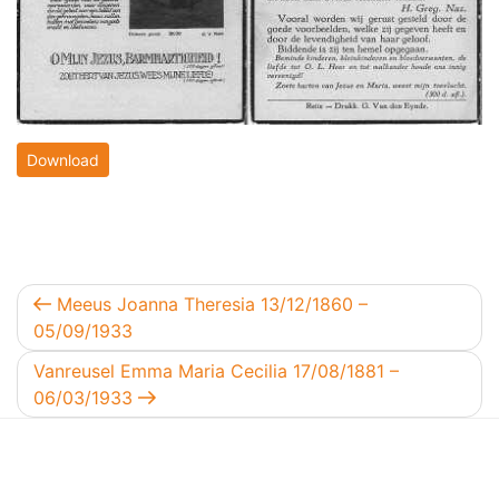
Download
Berichtnavigatie
Vorig bericht
Meeus Joanna Theresia 13/12/1860 –
05/09/1933
Volgend bericht
Vanreusel Emma Maria Cecilia 17/08/1881 –
06/03/1933