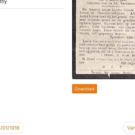
thy
Download
Vol
8/01/1918
Van