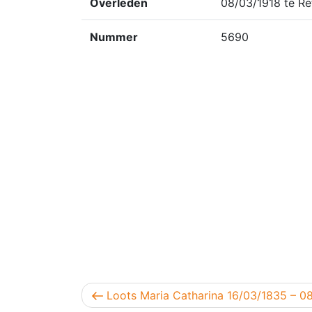
Overleden
08/03/1918 te Re
Nummer
5690
Berichtnavigatie
Vorig bericht
Loots Maria Catharina 16/03/1835 – 0