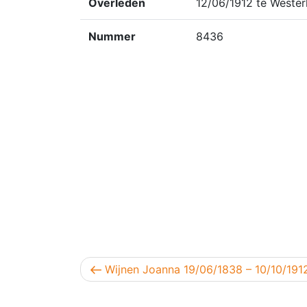
Overleden
12/06/1912 te Wester
Nummer
8436
Berichtnavigatie
Vorig bericht
Wijnen Joanna 19/06/1838 – 10/10/191