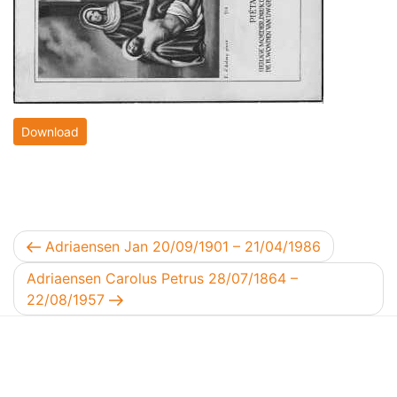
Download
Berichtnavigatie
Vorig bericht
Adriaensen Jan 20/09/1901 – 21/04/1986
Volgend bericht
Adriaensen Carolus Petrus 28/07/1864 –
22/08/1957